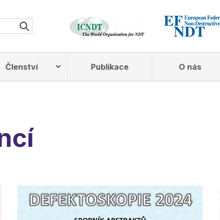
Členství
Publikace
O nás
ncí