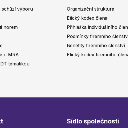
e schůzí výboru
Organizační struktura
Etický kodex člena
ti norem
Přihláška individuálního čle
Podmínky firemního členstv
ce
Benefity firemního členství
ce o MRA
Etický kodex firemního člen
NDT tématikou
a
t
Sídlo společnosti