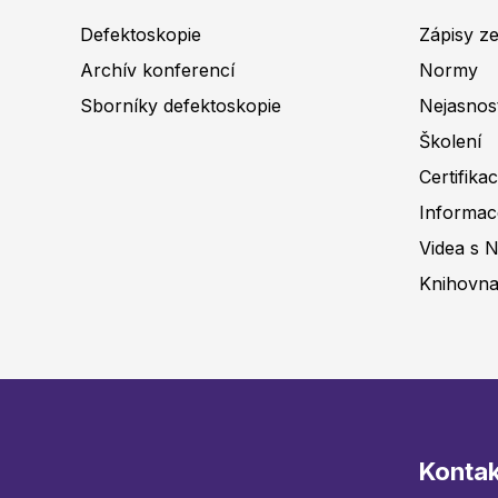
Defektoskopie
Zápisy z
Archív konferencí
Normy
Sborníky defektoskopie
Nejasnos
Školení
Certifika
Informa
Videa s 
Knihovn
Kontak